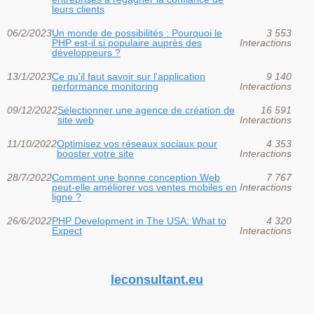
leurs clients
06/2/2023
Un monde de possibilités : Pourquoi le
3 553
PHP est-il si populaire auprès des
Interactions
développeurs ?
13/1/2023
Ce qu'il faut savoir sur l'application
9 140
performance monitoring
Interactions
09/12/2022
Sélectionner une agence de création de
16 591
site web
Interactions
11/10/2022
Optimisez vos réseaux sociaux pour
4 353
booster votre site
Interactions
28/7/2022
Comment une bonne conception Web
7 767
peut-elle améliorer vos ventes mobiles en
Interactions
ligne ?
26/6/2022
PHP Development in The USA: What to
4 320
Expect
Interactions
leconsultant.eu