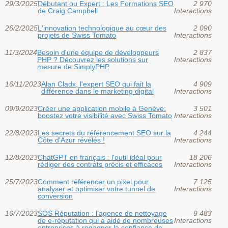
29/3/2025
Débutant ou Expert : Les Formations SEO
2 970
de Craig Campbell
Interactions
26/2/2025
L'innovation technologique au cœur des
2 090
projets de Swiss Tomato
Interactions
11/3/2024
Besoin d'une équipe de développeurs
2 837
PHP ? Découvrez les solutions sur
Interactions
mesure de SimplyPHP
16/11/2023
Alan Cladx, l'expert SEO qui fait la
4 909
différence dans le marketing digital
Interactions
09/9/2023
Créer une application mobile à Genève:
3 501
boostez votre visibilité avec Swiss Tomato
Interactions
22/8/2023
Les secrets du référencement SEO sur la
4 244
Côte d'Azur révélés !
Interactions
12/8/2023
ChatGPT en français : l'outil idéal pour
18 206
rédiger des contrats précis et efficaces
Interactions
25/7/2023
Comment référencer un pixel pour
7 125
analyser et optimiser votre tunnel de
Interactions
conversion
16/7/2023
SOS Réputation : l'agence de nettoyage
9 483
de e-réputation qui a aidé de nombreuses
Interactions
entreprises à regagner la confiance de