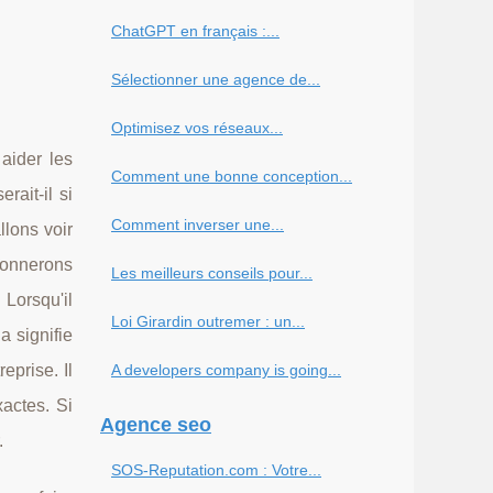
ChatGPT en français :...
Sélectionner une agence de...
Optimisez vos réseaux...
aider les
Comment une bonne conception...
ait-il si
Comment inverser une...
llons voir
donnerons
Les meilleurs conseils pour...
 Lorsqu'il
Loi Girardin outremer : un...
a signifie
eprise. Il
A developers company is going...
xactes. Si
Agence seo
.
SOS-Reputation.com : Votre...