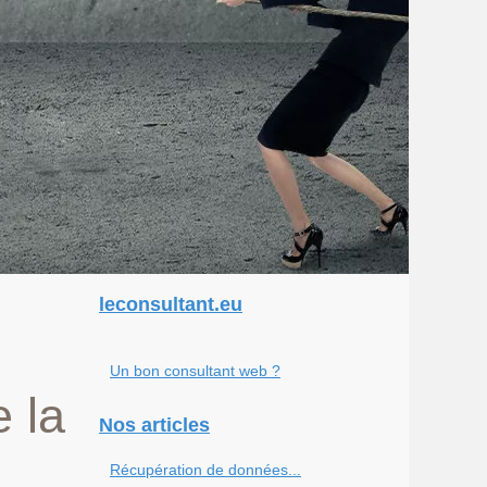
leconsultant.eu
Un bon consultant web ?
 la
Nos articles
Récupération de données...