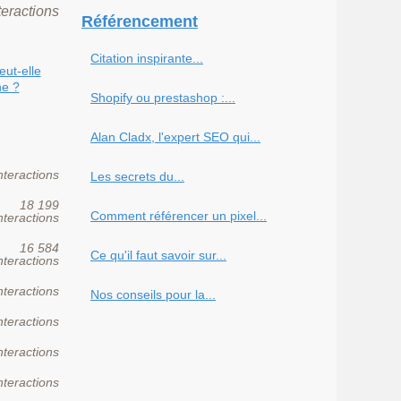
teractions
Référencement
Citation inspirante...
ut-elle
ne ?
Shopify ou prestashop :...
Alan Cladx, l'expert SEO qui...
nteractions
Les secrets du...
18 199
Comment référencer un pixel...
nteractions
16 584
Ce qu'il faut savoir sur...
nteractions
nteractions
Nos conseils pour la...
nteractions
nteractions
nteractions