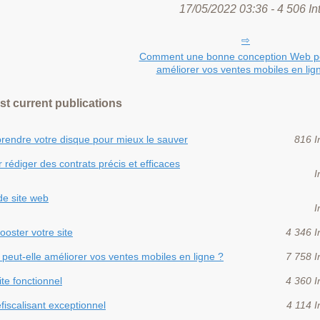
17/05/2022 03:36 - 4 506 In
Comment une bonne conception Web pe
améliorer vos ventes mobiles en lig
st current publications
endre votre disque pour mieux le sauver
816 I
r rédiger des contrats précis et efficaces
I
de site web
I
oster votre site
4 346 I
ut-elle améliorer vos ventes mobiles en ligne ?
7 758 I
ite fonctionnel
4 360 I
éfiscalisant exceptionnel
4 114 I