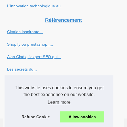
L'innovation technologique au...
Référencement
Citation inspirante...
Shopify ou prestashop :...
Alan Cladx, l'expert SEO qui...
Les secrets du...
Comment référencer un pixel...
This website uses cookies to ensure you get
Ce qu'il faut savoir sur...
the best experience on our website.
Learn more
Nos conseils pour la...
Refuse Cookie
Allow cookies
© 2026
Leconsultant.eu
-
Cookies Policy