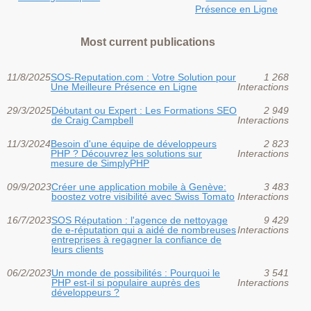
Présence en Ligne
Most current publications
11/8/2025
SOS-Reputation.com : Votre Solution pour
1 268
Une Meilleure Présence en Ligne
Interactions
29/3/2025
Débutant ou Expert : Les Formations SEO
2 949
de Craig Campbell
Interactions
11/3/2024
Besoin d'une équipe de développeurs
2 823
PHP ? Découvrez les solutions sur
Interactions
mesure de SimplyPHP
09/9/2023
Créer une application mobile à Genève:
3 483
boostez votre visibilité avec Swiss Tomato
Interactions
16/7/2023
SOS Réputation : l'agence de nettoyage
9 429
de e-réputation qui a aidé de nombreuses
Interactions
entreprises à regagner la confiance de
leurs clients
06/2/2023
Un monde de possibilités : Pourquoi le
3 541
PHP est-il si populaire auprès des
Interactions
développeurs ?