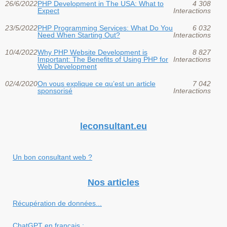
26/6/2022
PHP Development in The USA: What to
4 308
Expect
Interactions
23/5/2022
PHP Programming Services: What Do You
6 032
Need When Starting Out?
Interactions
10/4/2022
Why PHP Website Development is
8 827
Important: The Benefits of Using PHP for
Interactions
Web Development
02/4/2020
On vous explique ce qu’est un article
7 042
sponsorisé
Interactions
leconsultant.eu
Un bon consultant web ?
Nos articles
Récupération de données...
ChatGPT en français :...