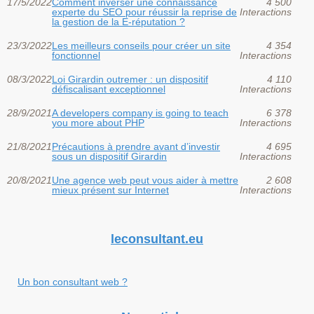
17/5/2022
Comment inverser une connaissance
4 500
experte du SEO pour réussir la reprise de
Interactions
la gestion de la ‎‎E-réputation‎‎ ?
23/3/2022
Les meilleurs conseils pour créer un site
4 354
fonctionnel
Interactions
08/3/2022
Loi Girardin outremer : un dispositif
4 110
défiscalisant exceptionnel
Interactions
28/9/2021
A developers company is going to teach
6 378
you more about PHP
Interactions
21/8/2021
Précautions à prendre avant d’investir
4 695
sous un dispositif Girardin
Interactions
20/8/2021
Une agence web peut vous aider à mettre
2 608
mieux présent sur Internet
Interactions
leconsultant.eu
Un bon consultant web ?