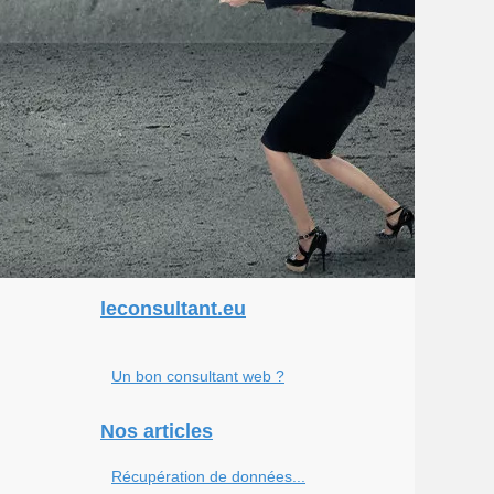
leconsultant.eu
Un bon consultant web ?
Nos articles
Récupération de données...