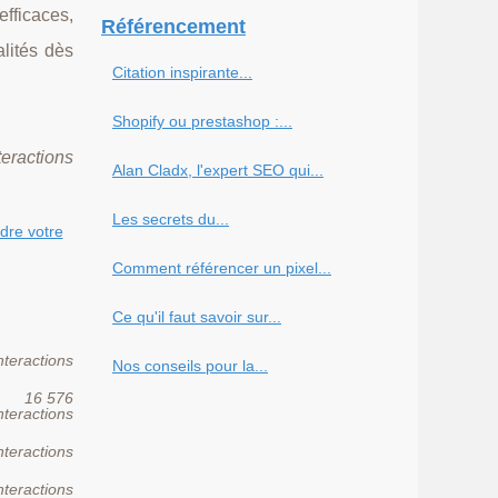
efficaces,
Référencement
alités dès
Citation inspirante...
Shopify ou prestashop :...
teractions
Alan Cladx, l'expert SEO qui...
Les secrets du...
dre votre
Comment référencer un pixel...
Ce qu'il faut savoir sur...
nteractions
Nos conseils pour la...
16 576
nteractions
nteractions
nteractions