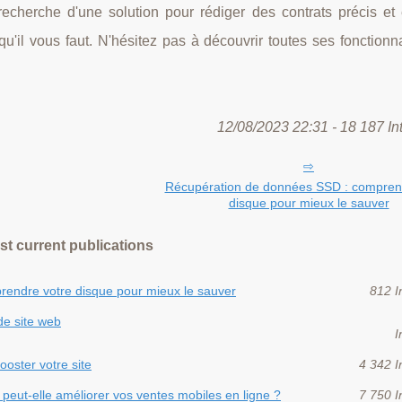
recherche d'une solution pour rédiger des contrats précis et 
u'il vous faut. N'hésitez pas à découvrir toutes ses fonctionn
12/08/2023 22:31 - 18 187 In
Récupération de données SSD : compren
disque pour mieux le sauver
st current publications
endre votre disque pour mieux le sauver
812 I
de site web
I
oster votre site
4 342 I
ut-elle améliorer vos ventes mobiles en ligne ?
7 750 I